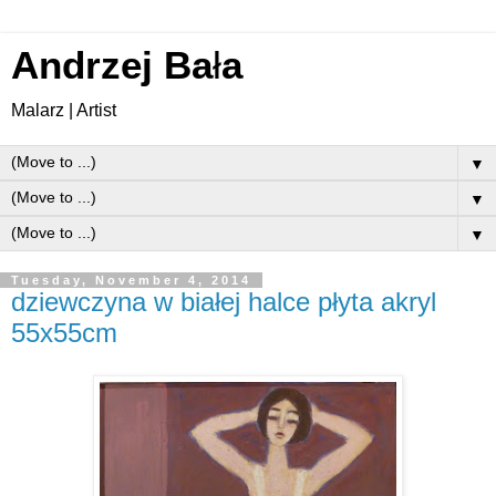
Andrzej Ba
ł
a
Malarz | Artist
▼
▼
▼
Tuesday, November 4, 2014
dziewczyna w białej halce płyta akryl
55x55cm