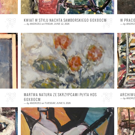
KWIAT W STYLU NACHTA SAMBORSKIEGO 60X80CM
W PRACO
—
by
ANDRZEJ
on
FRIDAY, JUNE 12, 2026
—
by
ANDRZ
0 comment
0
MARTWA NATURA ZE SKRZYPCAMI PŁYTA HDS
ARCHIWU
60X80CM
—
by
ANDRZ
—
by
ANDRZEJ
on
TUESDAY, JUNE 9, 2026
0 comment
0