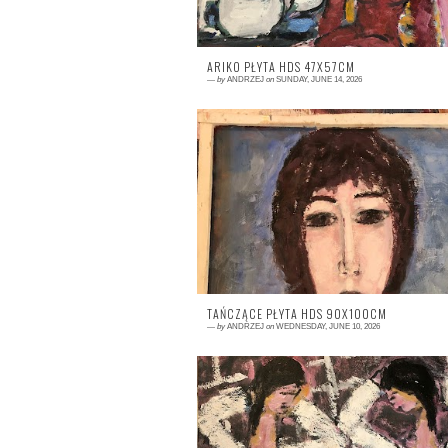
ARIKO PŁYTA HDS 47X57CM
—
by
ANDRZEJ
on
SUNDAY, JUNE 14, 2026
0 comment
TAŃCZĄCE PŁYTA HDS 90X100CM
—
by
ANDRZEJ
on
WEDNESDAY, JUNE 10, 2026
0 comment