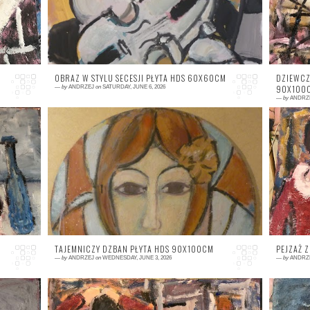
OBRAZ W STYLU SECESJI PŁYTA HDS 60X60CM
DZIEWCZ
90X100
—
by
ANDRZEJ
on
SATURDAY, JUNE 6, 2026
—
by
ANDRZ
0 comment
0
TAJEMNICZY DZBAN PŁYTA HDS 90X100CM
PEJZAŻ 
—
by
ANDRZEJ
on
WEDNESDAY, JUNE 3, 2026
—
by
ANDRZ
0 comment
0