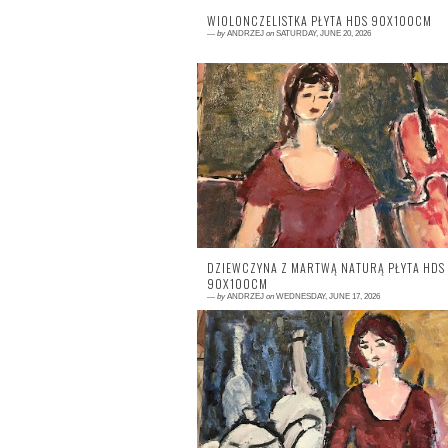
WIOLONCZELISTKA PŁYTA HDS 90X100CM
—
by
ANDRZEJ
on
SATURDAY, JUNE 20, 2026
0 comment
DZIEWCZYNA Z MARTWĄ NATURĄ PŁYTA HDS
90X100CM
—
by
ANDRZEJ
on
WEDNESDAY, JUNE 17, 2026
0 comment