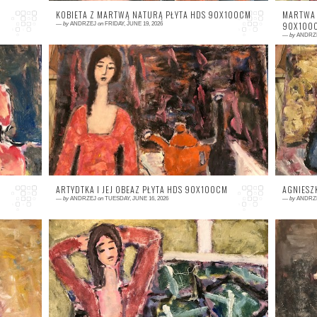
KOBIETA Z MARTWĄ NATURĄ PŁYTA HDS 90X100CM
MARTWA 
90X100
—
by
ANDRZEJ
on
FRIDAY, JUNE 19, 2026
—
by
ANDRZ
0 comment
0
ARTYDTKA I JEJ OBEAZ PŁYTA HDS 90X100CM
AGNIESZ
—
by
ANDRZEJ
on
TUESDAY, JUNE 16, 2026
—
by
ANDRZ
0 comment
0