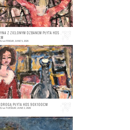
YNA Z ZIELONYM DZBANEM PŁYTA HDS
CM
EJ
on
FRIDAY, JUNE 5, 2026
 comment
Z DROGĄ PŁYTA HDS 90X100CM
EJ
on
TUESDAY, JUNE 2, 2026
 comment