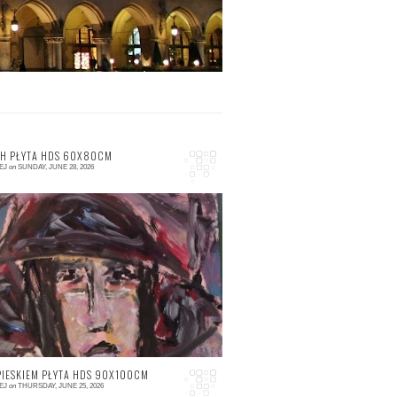
TH PŁYTA HDS 60X80CM
EJ
on
SUNDAY, JUNE 28, 2026
 comment
PIESKIEM PŁYTA HDS 90X100CM
EJ
on
THURSDAY, JUNE 25, 2026