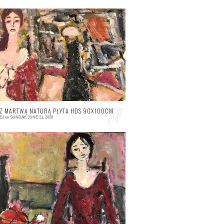
 comment
 Z MARTWĄ NATURĄ PŁYTA HDS 90X100CM
EJ
on
SUNDAY, JUNE 21, 2026
 comment