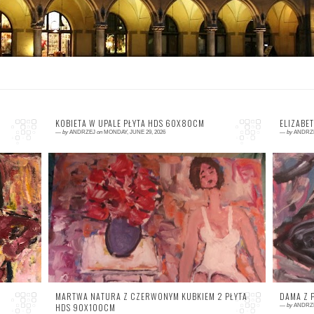
KOBIETA W UPALE PŁYTA HDS 60X80CM
ELIZABE
—
by
ANDRZEJ
on
MONDAY, JUNE 29, 2026
—
by
ANDRZ
0 comment
0
MARTWA NATURA Z CZERWONYM KUBKIEM 2 PŁYTA
DAMA Z 
HDS 90X100CM
—
by
ANDRZ