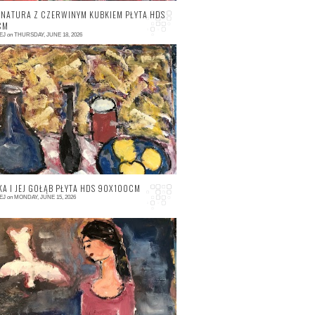
NATURA Z CZERWINYM KUBKIEM PŁYTA HDS
CM
EJ
on
THURSDAY, JUNE 18, 2026
 comment
KA I JEJ GOŁĄB PŁYTA HDS 90X100CM
EJ
on
MONDAY, JUNE 15, 2026
 comment