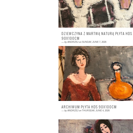
DZIEWCZYNA Z MARTWĄ NATURĄ PŁYTA HDS
90X100CM
—
by
ANDRZEJ
on
SUNDAY, JUNE 7, 2026
0 comment
ARCHIWUM PŁYTA HDS 90X100CM
—
by
ANDRZEJ
on
THURSDAY, JUNE 4, 2026
0 comment