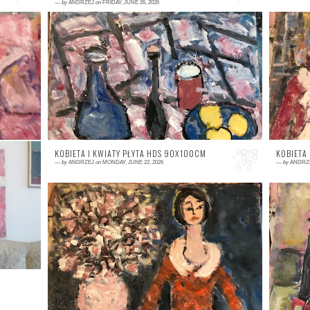
—
by
ANDRZEJ
on
FRIDAY, JUNE 26, 2026
0 comment
0
KOBIETA I KWIATY PŁYTA HDS 90X100CM
KOBIETA
—
by
ANDRZEJ
on
MONDAY, JUNE 22, 2026
—
by
ANDRZ
0 comment
0