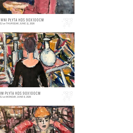
WNI PŁYTA HDS 90X100CM
EJ
on
THURSDAY, JUNE 11, 2026
 comment
M PŁYTA HDS 90X100CM
EJ
on
MONDAY, JUNE 8, 2026
 comment