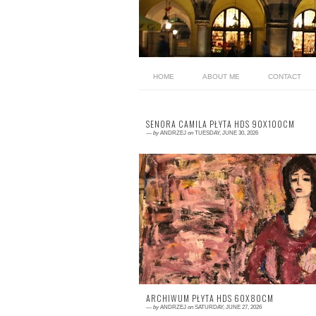
HOME
ABOUT ME
CONTACT
SENORA CAMILA PŁYTA HDS 90X100CM
—
by
ANDRZEJ
on
TUESDAY, JUNE 30, 2026
0 comment
ARCHIWUM PŁYTA HDS 60X80CM
—
by
ANDRZEJ
on
SATURDAY, JUNE 27, 2026