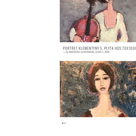
PORTRET KLEMENTYNY S, PŁYTA HDS 70X10
—
by
ANDRZEJ
on
MONDAY, JUNE 1, 2026
0 comment