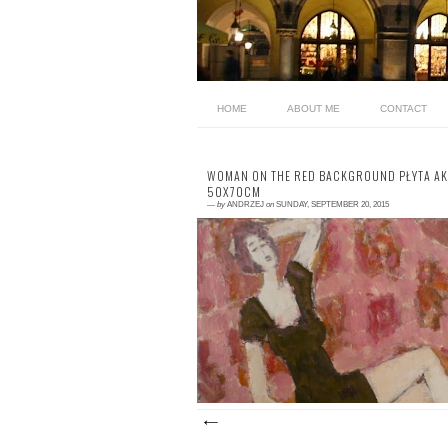
HOME
ABOUT ME
CONTACT
WOMAN ON THE RED BACKGROUND PŁYTA AK
50X70CM
—
by
ANDRZEJ
on
SUNDAY, SEPTEMBER 20, 2015
0 comment