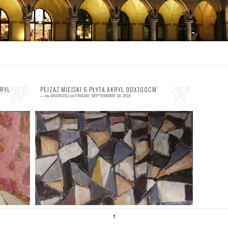
RYL
PEJZAŻ MIEJSKI 6 PŁYTA AKRYL 90X100CM
—
by
ANDRZEJ
on
FRIDAY, SEPTEMBER 18, 2015
0 comment