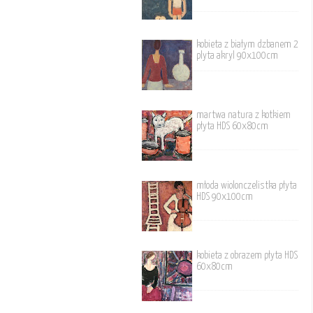
kobieta z białym dzbanem 2
plyta akryl 90x100cm
martwa natura z kotkiem
płyta HDS 60x80cm
młoda wiolonczelistka płyta
HDS 90x100cm
kobieta z obrazem płyta HDS
60x80cm