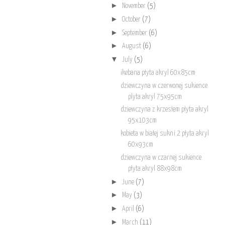
►
November
(5)
►
October
(7)
►
September
(6)
►
August
(6)
▼
July
(5)
ikebana płyta akryl 60x85cm
dziewczyna w czerwonej sukience
plyta akryl 75x95cm
dziewczyna z krzesłem płyta akryl
95x103cm
kobieta w białej sukni 2 płyta akryl
60x93cm
dziewczyna w czarnej sukience
płyta akryl 88x98cm
►
June
(7)
►
May
(3)
►
April
(6)
►
March
(11)