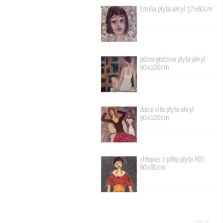
Emilia płyta akryl 37x60cm
póżna godzina płyta akryl
90x100cm
dolce vita płyta akryl
90x100cm
chłopiec z piłką płyta HDS
60x80cm