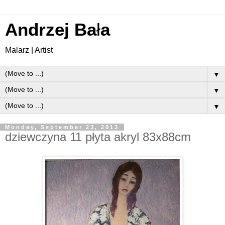
Andrzej Ba
ł
a
Malarz | Artist
▼
▼
▼
Monday, September 23, 2013
dziewczyna 11 płyta akryl 83x88cm