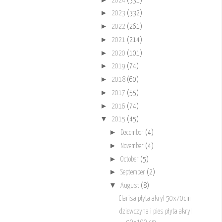
2024
(331)
►
2023
(332)
►
2022
(261)
►
2021
(214)
►
2020
(101)
►
2019
(74)
►
2018
(60)
►
2017
(55)
►
2016
(74)
▼
2015
(45)
►
December
(4)
►
November
(4)
►
October
(5)
►
September
(2)
▼
August
(8)
Clarisa płyta akryl 50x70cm
dziewczyna i pies płyta akryl