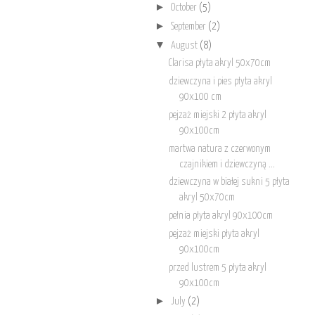
►
October
(5)
►
September
(2)
▼
August
(8)
Clarisa płyta akryl 50x70cm
dziewczyna i pies płyta akryl
90x100 cm
pejzaż miejski 2 płyta akryl
90x100cm
martwa natura z czerwonym
czajnikiem i dziewczyną ...
dziewczyna w białej sukni 5 płyta
akryl 50x70cm
pełnia płyta akryl 90x100cm
pejzaż miejski płyta akryl
90x100cm
przed lustrem 5 płyta akryl
90x100cm
►
July
(2)