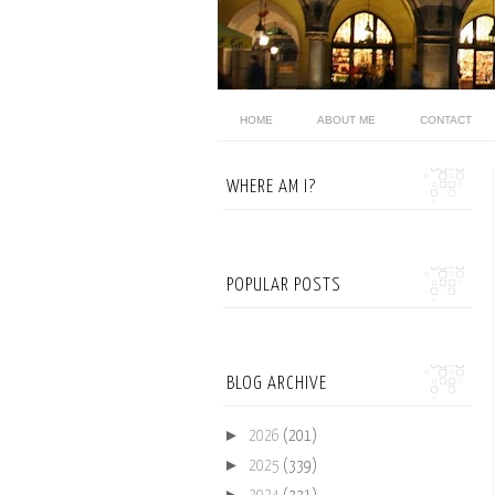
HOME
ABOUT ME
CONTACT
WHERE AM I?
POPULAR POSTS
BLOG ARCHIVE
►
2026
(201)
►
2025
(339)
►