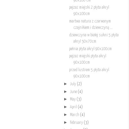
90x100 cm
pejzaż miejski 2 płyta akryl
90x100cm
martwa natura z czerwonym
czajnikiem i dziewczyną ...
dziewczyna w białej sukni 5 płyta
akryl 50x70cm
pełnia płyta akryl 90x100cm
pejzaż miejski płyta akryl
90x100cm
przed lustrem 5 płyta akryl
90x100cm
►
July
(2)
►
June
(4)
►
May
(3)
►
April
(4)
►
March
(4)
►
February
(3)