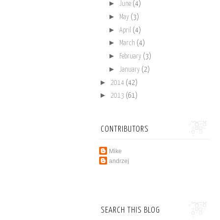
►
June
(4)
►
May
(3)
►
April
(4)
►
March
(4)
►
February
(3)
►
January
(2)
►
2014
(42)
►
2013
(61)
CONTRIBUTORS
Mike
andrzej
SEARCH THIS BLOG