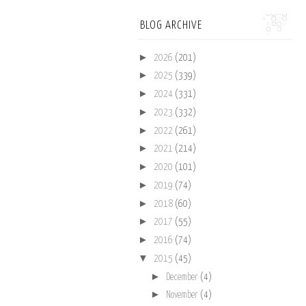
BLOG ARCHIVE
►
2026
(201)
►
2025
(339)
►
2024
(331)
►
2023
(332)
►
2022
(261)
►
2021
(214)
►
2020
(101)
►
2019
(74)
►
2018
(60)
►
2017
(55)
►
2016
(74)
▼
2015
(45)
►
December
(4)
►
November
(4)