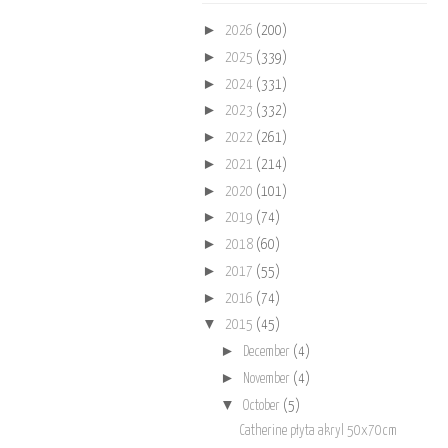
►
2026
(200)
►
2025
(339)
►
2024
(331)
►
2023
(332)
►
2022
(261)
►
2021
(214)
►
2020
(101)
►
2019
(74)
►
2018
(60)
►
2017
(55)
►
2016
(74)
▼
2015
(45)
►
December
(4)
►
November
(4)
▼
October
(5)
Catherine płyta akryl 50x70cm