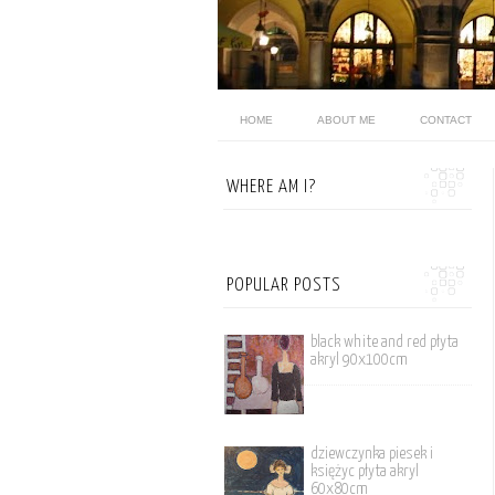
HOME
ABOUT ME
CONTACT
WHERE AM I?
POPULAR POSTS
black white and red płyta
akryl 90x100cm
dziewczynka piesek i
księżyc płyta akryl
60x80cm