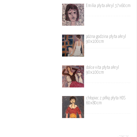
Emilia płyta akryl 37x60cm
póżna godzina płyta akryl
90x100cm
dolce vita płyta akryl
90x100cm
chłopiec z piłką płyta HDS
60x80cm