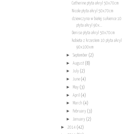
Catherine płyta akryl 50x70cm
Nicole płyta akryl 50x70cm
dziewczyna w białej sukience 10
płyta akryl 90x...
Denise płyta akryl 50x70cm
kobieta z krzesłem 10 płyta akryl
90x100xm
►
September
(2)
►
August
(8)
►
July
(2)
►
June
(4)
►
May
(3)
►
April
(4)
►
March
(4)
►
February
(3)
►
January
(2)
►
2014
(42)