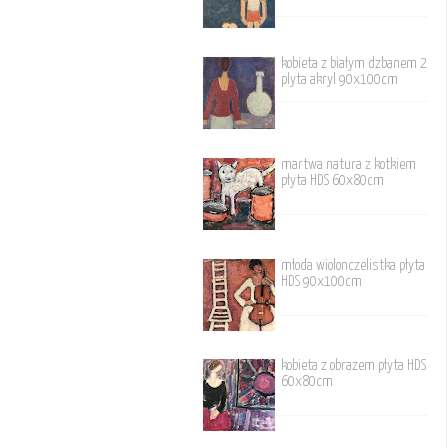
kobieta z białym dzbanem 2
plyta akryl 90x100cm
martwa natura z kotkiem
płyta HDS 60x80cm
młoda wiolonczelistka płyta
HDS 90x100cm
kobieta z obrazem płyta HDS
60x80cm