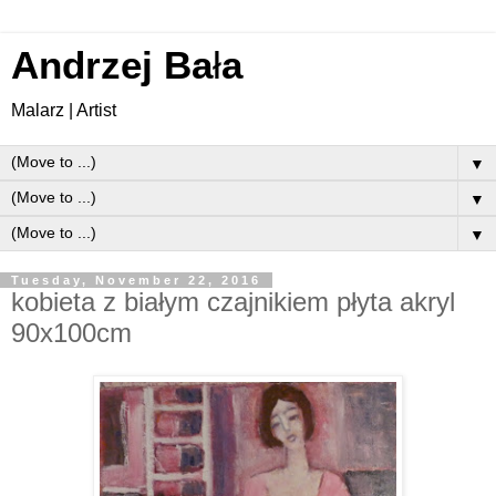
Andrzej Ba
ł
a
Malarz | Artist
▼
▼
▼
Tuesday, November 22, 2016
kobieta z białym czajnikiem płyta akryl
90x100cm