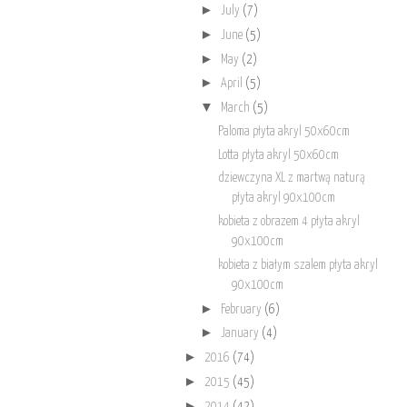
►
July
(7)
►
June
(5)
►
May
(2)
►
April
(5)
▼
March
(5)
Paloma płyta akryl 50x60cm
Lotta płyta akryl 50x60cm
dziewczyna XL z martwą naturą
płyta akryl 90x100cm
kobieta z obrazem 4 płyta akryl
90x100cm
kobieta z białym szalem płyta akryl
90x100cm
►
February
(6)
►
January
(4)
►
2016
(74)
►
2015
(45)
►
2014
(42)