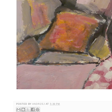
POSTED BY
ANDRZEJ
AT
5:39 PM