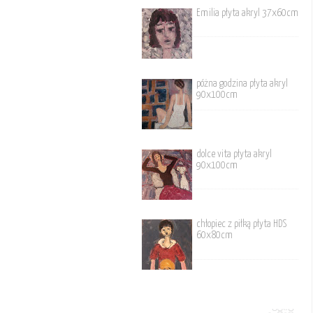
Emilia płyta akryl 37x60cm
póżna godzina płyta akryl
90x100cm
dolce vita płyta akryl
90x100cm
chłopiec z piłką płyta HDS
60x80cm