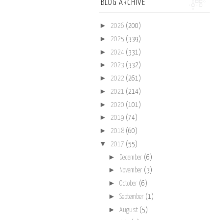
BLOG ARCHIVE
►
2026
(200)
►
2025
(339)
►
2024
(331)
►
2023
(332)
►
2022
(261)
►
2021
(214)
►
2020
(101)
►
2019
(74)
►
2018
(60)
▼
2017
(55)
►
December
(6)
►
November
(3)
►
October
(6)
►
September
(1)
►
August
(5)