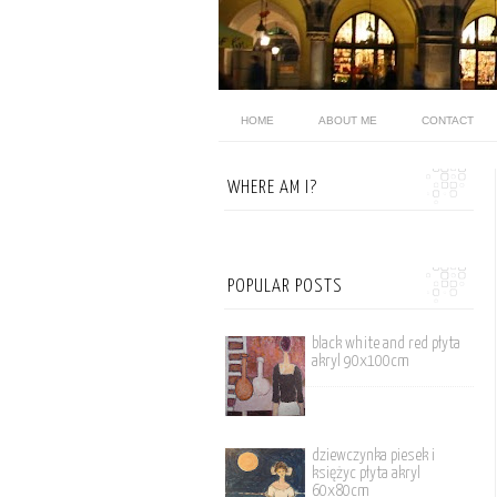
HOME
ABOUT ME
CONTACT
WHERE AM I?
POPULAR POSTS
black white and red płyta
akryl 90x100cm
dziewczynka piesek i
księżyc płyta akryl
60x80cm