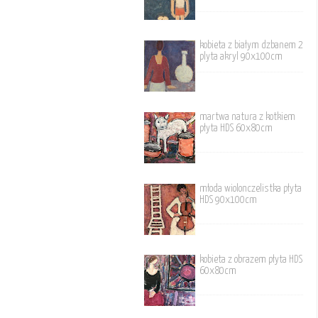
kobieta z białym dzbanem 2
plyta akryl 90x100cm
martwa natura z kotkiem
płyta HDS 60x80cm
młoda wiolonczelistka płyta
HDS 90x100cm
kobieta z obrazem płyta HDS
60x80cm