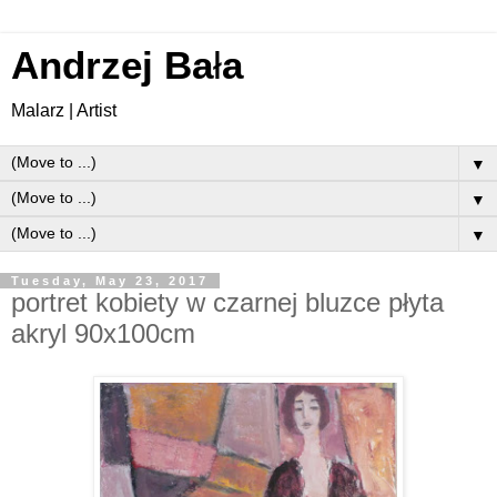
Andrzej Ba
ł
a
Malarz | Artist
▼
▼
▼
Tuesday, May 23, 2017
portret kobiety w czarnej bluzce płyta
akryl 90x100cm