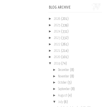
BLOG ARCHIVE
►
2026
(201)
►
2025
(339)
►
2024
(331)
►
2023
(332)
►
2022
(261)
►
2021
(214)
►
2020
(101)
▼
2019
(74)
►
December
(8)
►
November
(8)
►
October
(5)
►
September
(8)
►
August
(4)
▼
July
(6)