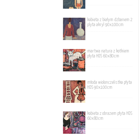
kobieta z białym dzbanem 2
plyta akryl 90x100cm
martwa natura z kotkiem
płyta HDS 60x80cm
młoda wiolonczelistka płyta
HDS 90x100cm
kobieta z obrazem płyta HDS
60x80cm