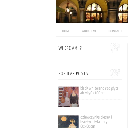
HOME
ABOUT ME
CONTACT
WHERE AM I?
POPULAR POSTS
black white and red płyta
akryl 90x100cm
dziewczynka piesek i
księżyc płyta akryl
60x80cm