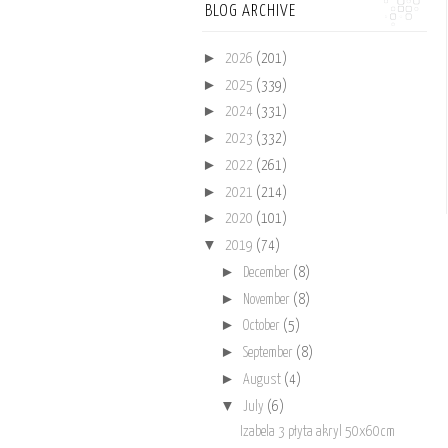
BLOG ARCHIVE
►
2026
(201)
►
2025
(339)
►
2024
(331)
►
2023
(332)
►
2022
(261)
►
2021
(214)
►
2020
(101)
▼
2019
(74)
►
December
(8)
►
November
(8)
►
October
(5)
►
September
(8)
►
August
(4)
▼
July
(6)
Izabela 3 płyta akryl 50x60cm