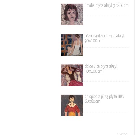
Emilia płyta akryl 37x60cm
póżna godzina płyta akryl
90x100cm
dolce vita płyta akryl
90x100cm
chłopiec z piłką płyta HDS
60x80cm