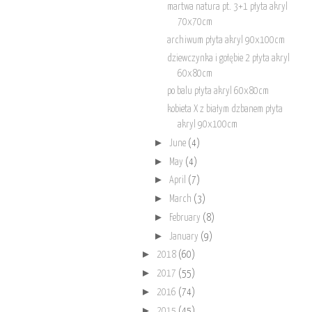
martwa natura pt. 3+1 płyta akryl
70x70cm
archiwum płyta akryl 90x100cm
dziewczynka i gołębie 2 płyta akryl
60x80cm
po balu płyta akryl 60x80cm
kobieta X z białym dzbanem płyta
akryl 90x100cm
►
June
(4)
►
May
(4)
►
April
(7)
►
March
(3)
►
February
(8)
►
January
(9)
►
2018
(60)
►
2017
(55)
►
2016
(74)
►
2015
(45)