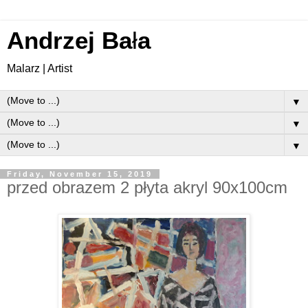
Andrzej Ba
ł
a
Malarz | Artist
▼
▼
▼
Friday, November 15, 2019
przed obrazem 2 płyta akryl 90x100cm