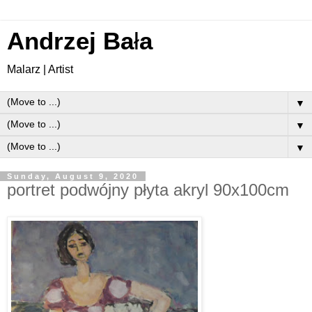
Andrzej Ba
ł
a
Malarz | Artist
▼
▼
▼
Sunday, August 9, 2020
portret podwójny płyta akryl 90x100cm