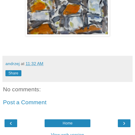
andrzej
at
11:32 AM
Share
No comments:
Post a Comment
‹
›
Home
View web version