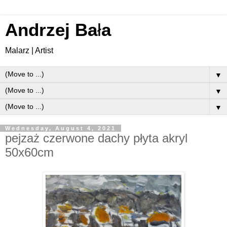
Andrzej Ba
ł
a
Malarz | Artist
▼
▼
▼
Wednesday, August 4, 2021
pejzaż czerwone dachy płyta akryl
50x60cm