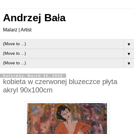
Andrzej Ba
ł
a
Malarz | Artist
▼
▼
▼
Saturday, March 26, 2022
kobieta w czerwonej bluzeczce płyta
akryl 90x100cm