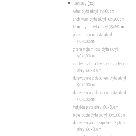
▼
January
(30)
Adaś płyta akryl 35x60cm
archiwum płyta akryl 90x100cm
Klementyna płyta akryl 35x60cm
przed lustrem płyta akryl
90x100cm
gitara moja miłość płyta akryl
90x100cm
martwa natura fowistyczna płyta
akryl 60x80cm
dziewczyna z dzbanem płyta akryl
90x100cm
dziewczyna z dzbanem płyta akryl
90x100cm
Matylda płyta akryl 60x80cm
białe łodzie płyta akryl 90x100cm
dziewczynaa z czajnikiem 2 płyta
akryl 60x80cm