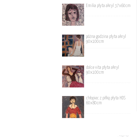
Emilia płyta akryl 37x60cm
póżna godzina płyta akryl
90x100cm
dolce vita płyta akryl
90x100cm
chłopiec z piłką płyta HDS
60x80cm