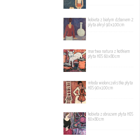
kobieta z białym dzbanem 2
plyta akryl 90x100cm
martwa natura z kotkiem
płyta HDS 60x80cm
młoda wiolonczelistka płyta
HDS 90x100cm
kobieta z obrazem płyta HDS
60x80cm