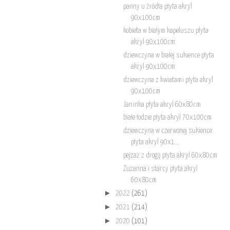
panny u źródła płyta akryl
90x100cm
kobieta w białym kapeluszu płyta
akryl 90x100cm
dziewczyna w białej sukience płyta
akryl 90x100cm
dziewczyna z kwiatami płyta akryl
90x100cm
Janinka płyta akryl 60x80cm
białe łodzie płyta akryl 70x100cm
dziewczyna w czerwonej sukience
płyta akryl 90x1...
pejzaż z drogą płyta akryl 60x80cm
Zuzanna i starcy płyta akryl
60x80cm
►
2022
(261)
►
2021
(214)
►
2020
(101)