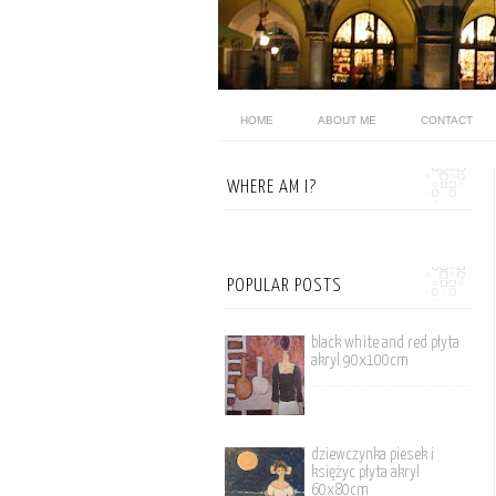
HOME
ABOUT ME
CONTACT
WHERE AM I?
POPULAR POSTS
black white and red płyta
akryl 90x100cm
dziewczynka piesek i
księżyc płyta akryl
60x80cm