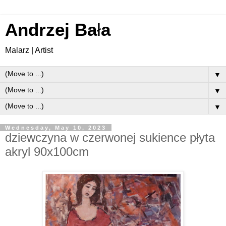
Andrzej Ba
ł
a
Malarz | Artist
▼
▼
▼
Wednesday, May 10, 2023
dziewczyna w czerwonej sukience płyta
akryl 90x100cm