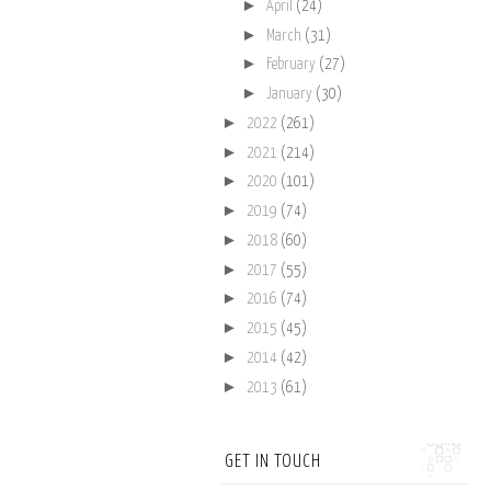
►
April
(24)
►
March
(31)
►
February
(27)
►
January
(30)
►
2022
(261)
►
2021
(214)
►
2020
(101)
►
2019
(74)
►
2018
(60)
►
2017
(55)
►
2016
(74)
►
2015
(45)
►
2014
(42)
►
2013
(61)
GET IN TOUCH