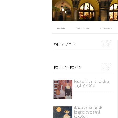
HOME
ABOUT ME
CONTACT
WHERE AM I?
POPULAR POSTS
black white and red płyta
akryl 90x100cm
dziewczynka piesek i
księżyc płyta akryl
60x80cm