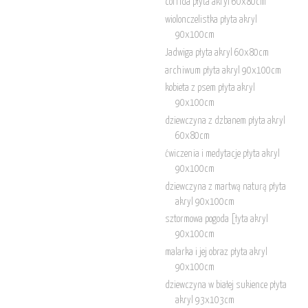
corrida płyta akryl 60x80cm
wiolonczelistka płyta akryl
90x100cm
Jadwiga płyta akryl 60x80cm
archiwum płyta akryl 90x100cm
kobieta z psem płyta akryl
90x100cm
dziewczyna z dzbanem płyta akryl
60x80cm
ćwiczenia i medytacje płyta akryl
90x100cm
dziewczyna z martwą naturą płyta
akryl 90x100cm
sztormowa pogoda [łyta akryl
90x100cm
malarka i jej obraz płyta akryl
90x100cm
dziewczyna w białej sukience płyta
akryl 93x103cm