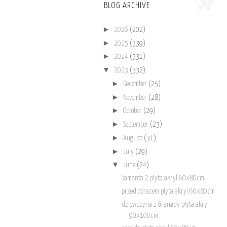
BLOG ARCHIVE
►
2026
(202)
►
2025
(339)
►
2024
(331)
▼
2023
(332)
►
December
(25)
►
November
(28)
►
October
(29)
►
September
(23)
►
August
(31)
►
July
(29)
▼
June
(24)
Samanta 2 płyta akryl 60x80cm
przed obrazem płyta akryl 60x80cm
dziewczyna z Granady płyta akryl
90x100cm