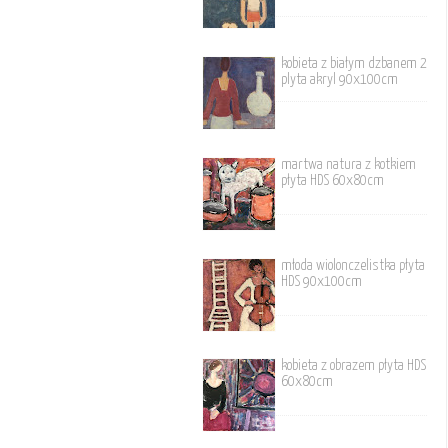
kobieta z białym dzbanem 2
plyta akryl 90x100cm
martwa natura z kotkiem
płyta HDS 60x80cm
młoda wiolonczelistka płyta
HDS 90x100cm
kobieta z obrazem płyta HDS
60x80cm