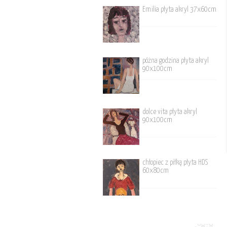
Emilia płyta akryl 37x60cm
póżna godzina płyta akryl
90x100cm
dolce vita płyta akryl
90x100cm
chłopiec z piłką płyta HDS
60x80cm