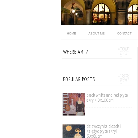
HOME
ABOUT ME
CONTACT
WHERE AM I?
POPULAR POSTS
black white and red płyta
akryl 90x100cm
dziewczynka piesek i
księżyc płyta akryl
60x80cm