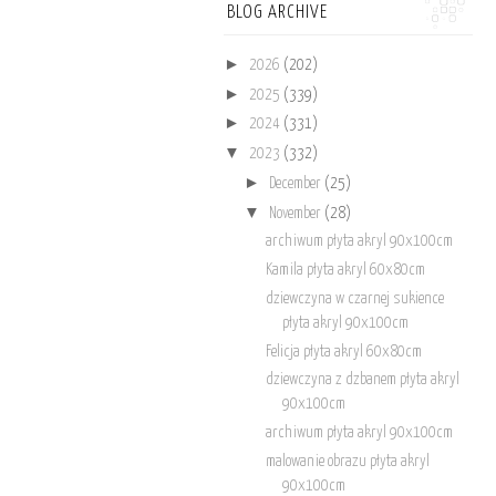
BLOG ARCHIVE
►
2026
(202)
►
2025
(339)
►
2024
(331)
▼
2023
(332)
►
December
(25)
▼
November
(28)
archiwum płyta akryl 90x100cm
Kamila płyta akryl 60x80cm
dziewczyna w czarnej sukience
płyta akryl 90x100cm
Felicja płyta akryl 60x80cm
dziewczyna z dzbanem płyta akryl
90x100cm
archiwum płyta akryl 90x100cm
malowanie obrazu płyta akryl
90x100cm