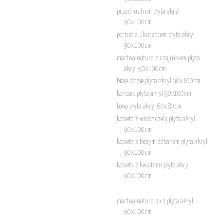
przed lustrem płyta akryl
90x100cm
portret z ulubieńcem płyta akryl
90x100cm
martwa natura z czajnikiem płyta
akryl 90x100cm
białe łodzie płyta akryl 90x100cm
koncert płyta akryl 90v100cm
Lena płyta akryl 60x80cm
kobieta z wiolonczelą płyta akryl
90x100cm
kobieta z białym dzbanem płyta akryl
90x100cm
kobieta z kwiatami płyta akryl
90x100cm
martwa natura 3+3 płyta akryl
90x100cm