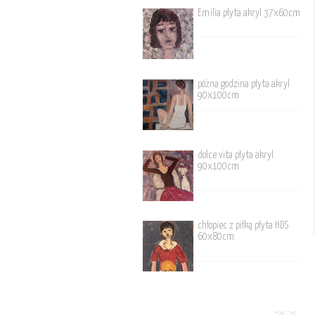
Emilia płyta akryl 37x60cm
póżna godzina płyta akryl
90x100cm
dolce vita płyta akryl
90x100cm
chłopiec z piłką płyta HDS
60x80cm