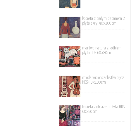
kobieta z białym dzbanem 2
plyta akryl 90x100cm
martwa natura z kotkiem
płyta HDS 60x80cm
młoda wiolonczelistka płyta
HDS 90x100cm
kobieta z obrazem płyta HDS
60x80cm