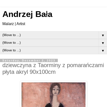
Andrzej Ba
ł
a
Malarz | Artist
▼
▼
▼
Saturday, December 2, 2023
dziewczyna z Taorminy z pomarańczami
płyta akryl 90x100cm