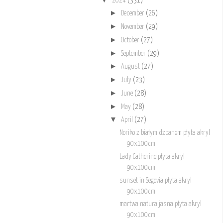
2024
(331)
►
December
(26)
►
November
(29)
►
October
(27)
►
September
(29)
►
August
(27)
►
July
(23)
►
June
(28)
►
May
(28)
▼
April
(27)
Noriko z białym dzbanem płyta akryl
90x100cm
Lady Catherine płyta akryl
90x100cm
sunset in Segovia płyta akryl
90x100cm
martwa natura jasna płyta akryl
90x100cm