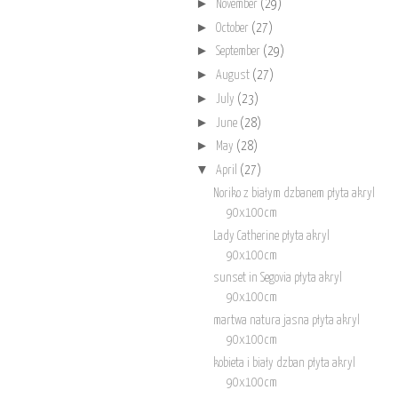
►
November
(29)
►
October
(27)
►
September
(29)
►
August
(27)
►
July
(23)
►
June
(28)
►
May
(28)
▼
April
(27)
Noriko z białym dzbanem płyta akryl
90x100cm
Lady Catherine płyta akryl
90x100cm
sunset in Segovia płyta akryl
90x100cm
martwa natura jasna płyta akryl
90x100cm
kobieta i biały dzban płyta akryl
90x100cm