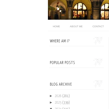
HOME
ABOUT ME
CONTACT
WHERE AM I?
POPULAR POSTS
BLOG ARCHIVE
►
2026
(201)
►
2025
(339)
▼