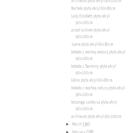
archiwum płyta akryl 90x100cm
Rachela płyta akryl 60x80cm
Lady Elizabeth płyta akryl
90x100cm
przed lustrem płyta akryl
90x100cm
Juana płyta akryl 60x80cm
kobieta z martwą maturą płyta akryl
90x100cm
kobieta z Taorminy płyta akryl
90x100cm
Celina płyta akryl 60x80cm
kobieta z martwą naturą płyta akryl
90x100cm
bosonoga contessa płyta akryl
90x100cm
archiwum płyta akryl 90x100cm
►
March
(30)
►
February
(28)