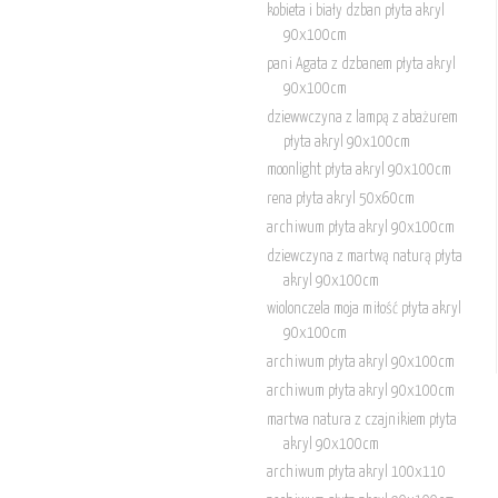
kobieta i biały dzban płyta akryl
90x100cm
pani Agata z dzbanem płyta akryl
90x100cm
dziewwczyna z lampą z abażurem
płyta akryl 90x100cm
moonlight płyta akryl 90x100cm
rena płyta akryl 50x60cm
archiwum płyta akryl 90x100cm
dziewczyna z martwą naturą płyta
akryl 90x100cm
wiolonczela moja miłość płyta akryl
90x100cm
archiwum płyta akryl 90x100cm
archiwum płyta akryl 90x100cm
martwa natura z czajnikiem płyta
akryl 90x100cm
archiwum płyta akryl 100x110