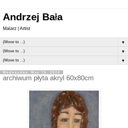
Andrzej Ba
ł
a
Malarz | Artist
▼
▼
▼
Wednesday, May 15, 2024
archiwum płyta akryl 60x80cm