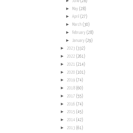
►
June
(28)
►
May
(28)
►
April
(27)
►
March
(30)
►
February
(28)
►
January
(29)
►
2023
(332)
►
2022
(261)
►
2021
(214)
►
2020
(101)
►
2019
(74)
►
2018
(60)
►
2017
(55)
►
2016
(74)
►
2015
(45)
►
2014
(42)
►
2013
(61)