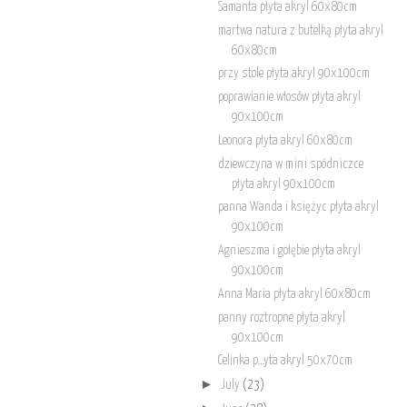
Samanta płyta akryl 60x80cm
martwa natura z butelką płyta akryl
60x80cm
przy stole płyta akryl 90x100cm
poprawianie włosów płyta akryl
90x100cm
Leonora płyta akryl 60x80cm
dziewczyna w mini spódniczce
płyta akryl 90x100cm
panna Wanda i księżyc płyta akryl
90x100cm
Agnieszma i gołębie płyta akryl
90x100cm
Anna Maria płyta akryl 60x80cm
panny roztropne płyta akryl
90x100cm
Celinka p…yta akryl 50x70cm
►
July
(23)