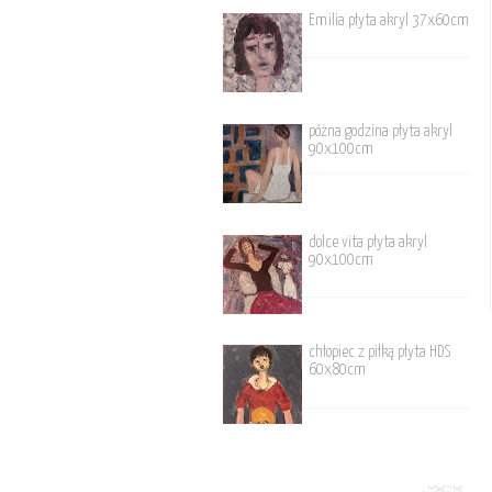
Emilia płyta akryl 37x60cm
póżna godzina płyta akryl
90x100cm
dolce vita płyta akryl
90x100cm
chłopiec z piłką płyta HDS
60x80cm