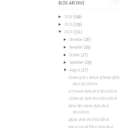
BLOG ARCHIVE
►
2026
(199)
►
2025
(339)
▼
2024
(331)
►
December
(26)
►
November
(29)
►
October
(27)
►
September
(29)
▼
August
(27)
dziewczyna z białym dzbaven płyta
akryl 90x100cm
archiwum płyta akryl 90x100cm
ulubieniec płyta akryl 90x100cm
obraz bez nazwy płyta akryl
90x100cm
pejzaż płyta akryl 60x80cm
mój przyjaciel Pikuś płyta akryl