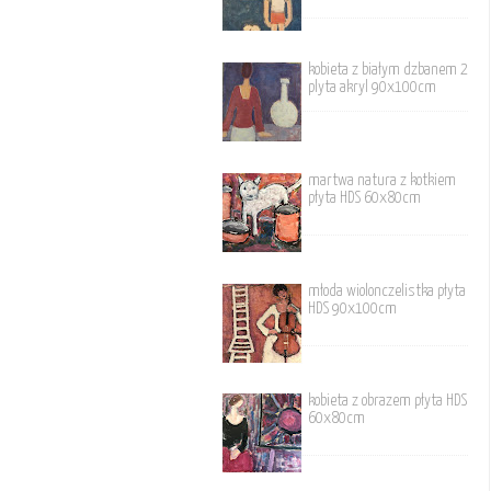
kobieta z białym dzbanem 2
plyta akryl 90x100cm
martwa natura z kotkiem
płyta HDS 60x80cm
młoda wiolonczelistka płyta
HDS 90x100cm
kobieta z obrazem płyta HDS
60x80cm