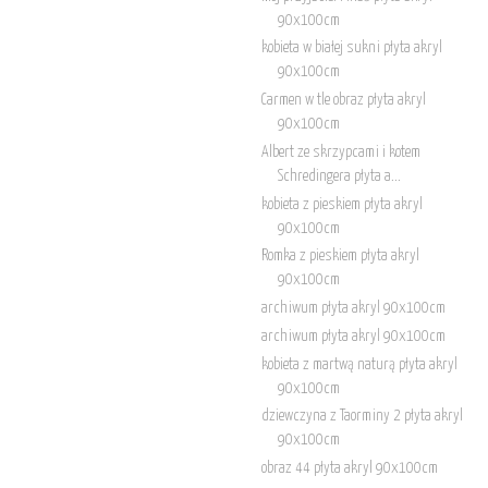
90x100cm
kobieta w białej sukni płyta akryl
90x100cm
Carmen w tle obraz płyta akryl
90x100cm
Albert ze skrzypcami i kotem
Schredingera płyta a...
kobieta z pieskiem płyta akryl
90x100cm
Romka z pieskiem płyta akryl
90x100cm
archiwum płyta akryl 90x100cm
archiwum płyta akryl 90x100cm
kobieta z martwą naturą płyta akryl
90x100cm
dziewczyna z Taorminy 2 płyta akryl
90x100cm
obraz 44 płyta akryl 90x100cm