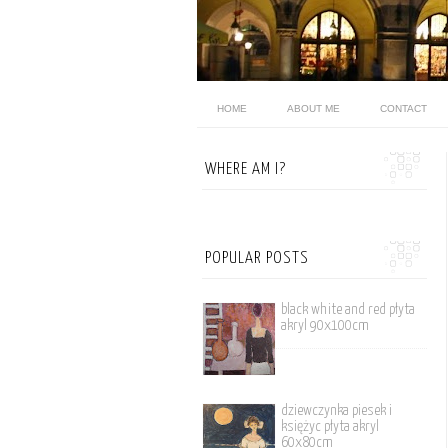
HOME
ABOUT ME
CONTACT
WHERE AM I?
POPULAR POSTS
black white and red płyta
akryl 90x100cm
dziewczynka piesek i
księżyc płyta akryl
60x80cm