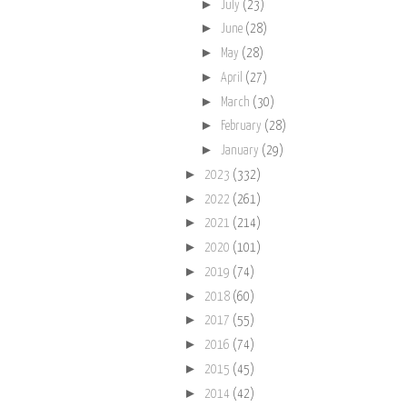
►
July
(23)
►
June
(28)
►
May
(28)
►
April
(27)
►
March
(30)
►
February
(28)
►
January
(29)
►
2023
(332)
►
2022
(261)
►
2021
(214)
►
2020
(101)
►
2019
(74)
►
2018
(60)
►
2017
(55)
►
2016
(74)
►
2015
(45)
►
2014
(42)