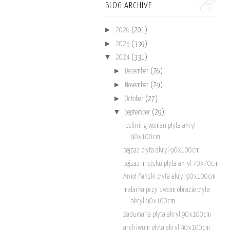
BLOG ARCHIVE
►
2026
(201)
►
2025
(339)
▼
2024
(331)
►
December
(26)
►
November
(29)
►
October
(27)
▼
September
(29)
reclining woman płyta akryl
90x100cm
pejzaż płyta akryl 90x100cm
pejzaż miejsku płyta akryl 70x70cm
Anioł Pański płyta akryl 90x100cm
malarka przy swoim obrazie płyta
akryl 90x100cm
zadumana płyta akryl 90x100cm
archiwum płyta akryl 90x100cm