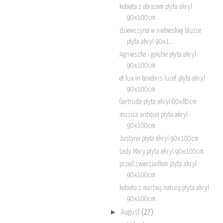
kobieta z obrazem płyta akryl
90x100cm
dziewczyna w niebieskiej bluzce
płyta akryl 90x1...
Agnieszka i gołębie płyta akryl
90x100cm
et lux in tenebris lucet płyta akryl
90x100cm
Gertruda płyta akryl 60x80cm
musica antiqua płyta akryl
90x100cm
Justyna płyta akryl 90x100cm
Lady Mary płyta akryl 90x100cm
przed zwierciadłem płyta akryl
90x100cm
kobieta z martwą naturą płyta akryl
90x100cm
►
August
(27)