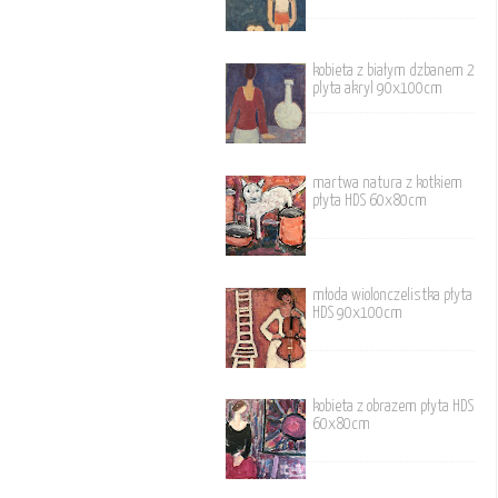
kobieta z białym dzbanem 2
plyta akryl 90x100cm
martwa natura z kotkiem
płyta HDS 60x80cm
młoda wiolonczelistka płyta
HDS 90x100cm
kobieta z obrazem płyta HDS
60x80cm