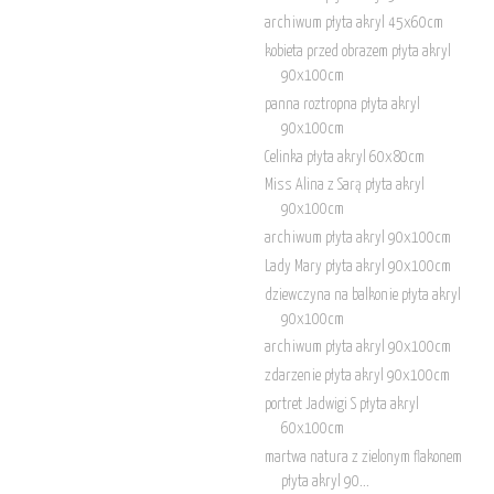
archiwum płyta akryl 45x60cm
kobieta przed obrazem płyta akryl
90x100cm
panna roztropna płyta akryl
90x100cm
Celinka płyta akryl 60x80cm
Miss Alina z Sarą płyta akryl
90x100cm
archiwum płyta akryl 90x100cm
Lady Mary płyta akryl 90x100cm
dziewczyna na balkonie płyta akryl
90x100cm
archiwum płyta akryl 90x100cm
zdarzenie płyta akryl 90x100cm
portret Jadwigi S płyta akryl
60x100cm
martwa natura z zielonym flakonem
płyta akryl 90...