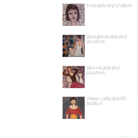
Emilia płyta akryl 37x60cm
póżna godzina płyta akryl
90x100cm
dolce vita płyta akryl
90x100cm
chłopiec z piłką płyta HDS
60x80cm