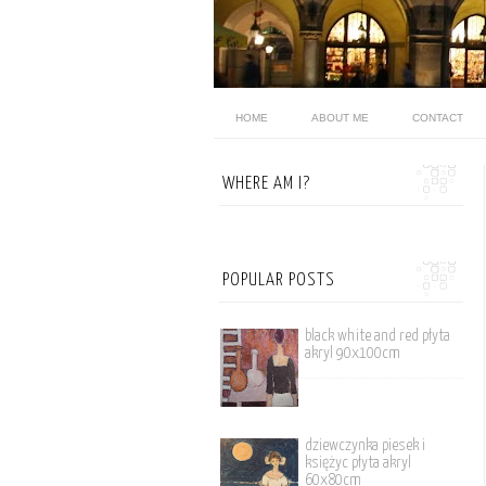
HOME
ABOUT ME
CONTACT
WHERE AM I?
POPULAR POSTS
black white and red płyta
akryl 90x100cm
dziewczynka piesek i
księżyc płyta akryl
60x80cm