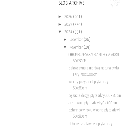
BLOG ARCHIVE
►
2026
(201)
►
2025
(339)
▼
2024
(331)
►
December
(26)
▼
November
(29)
CHŁOPIEC ZE SKRZYPCAMI PŁYTA AKRYL
60X80CM
dziewczyna z martwą naturą płyta
akryl 90x100cm
wierny przyjaciel płyta akryl
60x80cm
pejzaż z drogą płyta akry; 60x80cm
archiwum płyta akryl 90x100cm
cztery pory roku wiosna płyta akryl
60x80cm
chłopiec z latawcem płyta akryl