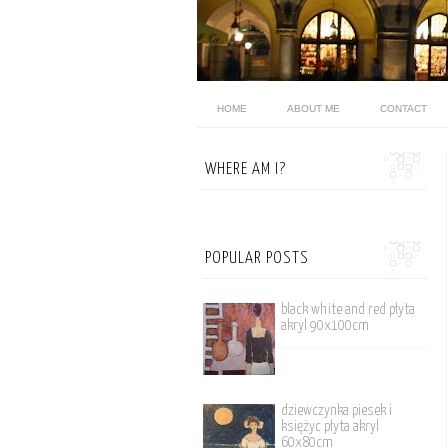
HOME
ABOUT ME
CONTACT
WHERE AM I?
POPULAR POSTS
black white and red płyta
akryl 90x100cm
dziewczynka piesek i
księżyc płyta akryl
60x80cm