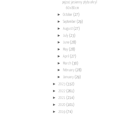
pejzaż jesienny płyta akryl
60x80cm
►
October
(27)
►
September
(29)
►
August
(27)
►
July
(23)
►
June
(28)
►
May
(28)
►
April
(27)
►
March
(30)
►
February
(28)
►
January
(29)
►
2023
(332)
►
2022
(261)
►
2021
(214)
►
2020
(101)
►
2019
(74)