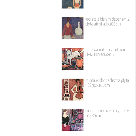
kobieta z białym dzbanem 2
plyta akryl 90x100cm
martwa natura z kotkiem
płyta HDS 60x80cm
młoda wiolonczelistka płyta
HDS 90x100cm
kobieta z obrazem płyta HDS
60x80cm