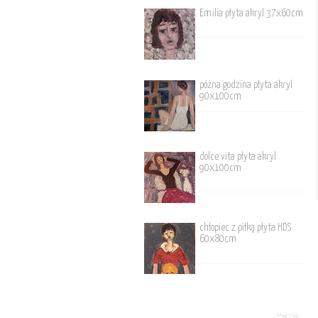
Emilia płyta akryl 37x60cm
póżna godzina płyta akryl
90x100cm
dolce vita płyta akryl
90x100cm
chłopiec z piłką płyta HDS
60x80cm