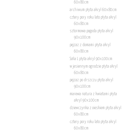
60x80cm
archiwum płyta akryl 60x80cm
cztery pory roku lato płyta akryl
60x80cm
sztormowa pogoda płyta akryl
90x100cm
pejzaż z domami płyta akryl
60x80cm
Sofia L płyta akryl 90x100cm
w jesiennym ogrodzie płyta akryl
60x80cm
pejzaż po drszczu płyta akryl
90x100cm
marewa natura z kwiatami płyta
akryl 90x100cm
dziewczynka z oieskiem płyta akryl
60x80cm
cztery pory roku lato płyta akryl
60x80cm