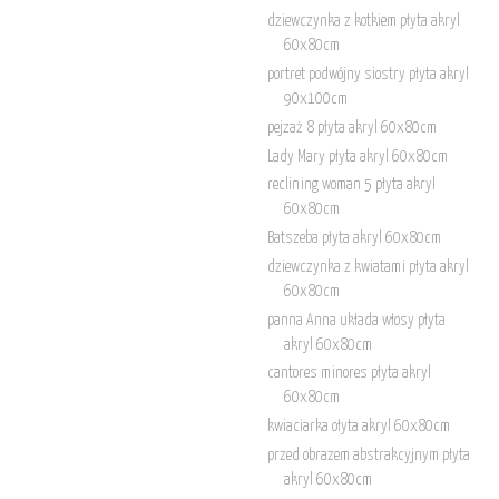
dziewczynka z kotkiem płyta akryl
60x80cm
portret podwójny siostry płyta akryl
90x100cm
pejzaż 8 płyta akryl 60x80cm
Lady Mary płyta akryl 60x80cm
reclining woman 5 płyta akryl
60x80cm
Batszeba płyta akryl 60x80cm
dziewczynka z kwiatami płyta akryl
60x80cm
panna Anna układa włosy płyta
akryl 60x80cm
cantores minores płyta akryl
60x80cm
kwiaciarka ołyta akryl 60x80cm
przed obrazem abstrakcyjnym płyta
akryl 60x80cm