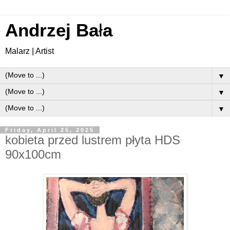
Andrzej Ba
ł
a
Malarz | Artist
▼
▼
▼
Friday, April 25, 2025
kobieta przed lustrem płyta HDS
90x100cm