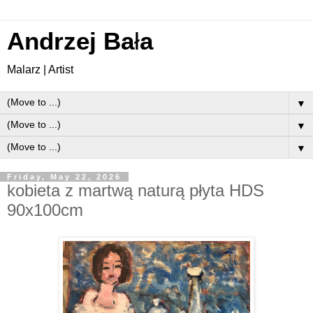
Andrzej Ba
ł
a
Malarz | Artist
▼
▼
▼
Friday, May 22, 2026
kobieta z martwą naturą płyta HDS
90x100cm