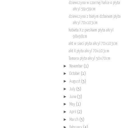
dziewczyna w czarnej halce 4 płyta
akryl 59x59cm
dziewczyna z białym dzbanem płyta
akryl 70x103cm
kobieta X z pieskiem płyta akryl
98x98cm
akt w sieci płyta akryl 70x103cm
akt X płyta akryl 70x103cm
Tamara płyta akryl 50x70cm
►
November
(1)
►
October
(1)
►
August
(5)
►
July
(5)
►
June
(3)
►
May
(1)
►
April
(2)
►
March
(5)
►
February
(4)