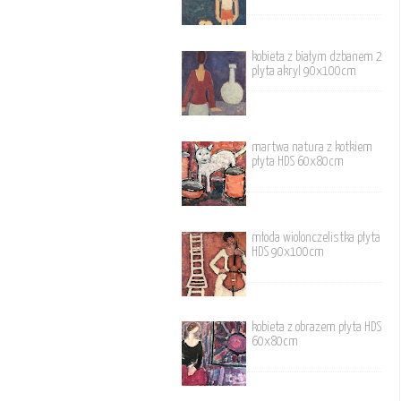
kobieta z białym dzbanem 2
plyta akryl 90x100cm
martwa natura z kotkiem
płyta HDS 60x80cm
młoda wiolonczelistka płyta
HDS 90x100cm
kobieta z obrazem płyta HDS
60x80cm