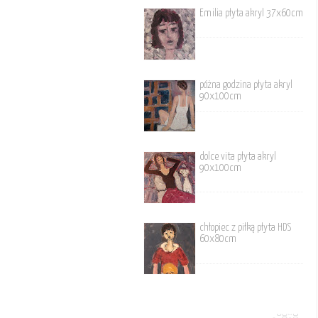
Emilia płyta akryl 37x60cm
póżna godzina płyta akryl
90x100cm
dolce vita płyta akryl
90x100cm
chłopiec z piłką płyta HDS
60x80cm