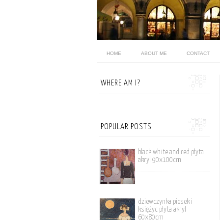
HOME
ABOUT ME
CONTACT
WHERE AM I?
POPULAR POSTS
black white and red płyta
akryl 90x100cm
dziewczynka piesek i
księżyc płyta akryl
60x80cm