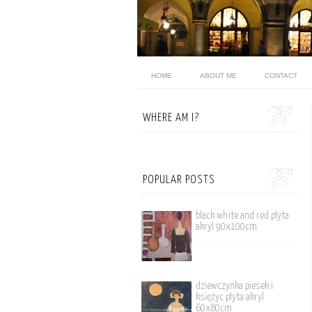
HOME
ABOUT ME
CONTACT
WHERE AM I?
POPULAR POSTS
black white and red płyta
akryl 90x100cm
dziewczynka piesek i
księżyc płyta akryl
60x80cm