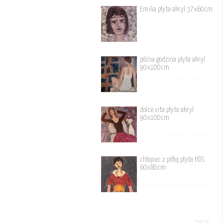
Emilia płyta akryl 37x60cm
póżna godzina płyta akryl
90x100cm
dolce vita płyta akryl
90x100cm
chłopiec z piłką płyta HDS
60x80cm