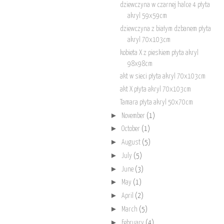
dziewczyna w czarnej halce 4 płyta
akryl 59x59cm
dziewczyna z białym dzbanem płyta
akryl 70x103cm
kobieta X z pieskiem płyta akryl
98x98cm
akt w sieci płyta akryl 70x103cm
akt X płyta akryl 70x103cm
Tamara płyta akryl 50x70cm
►
November
(1)
►
October
(1)
►
August
(5)
►
July
(5)
►
June
(3)
►
May
(1)
►
April
(2)
►
March
(5)
►
February
(4)