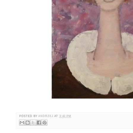
POSTED BY
ANDRZEJ
AT
3:42 PM