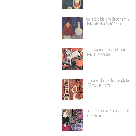
kobieta z białym dzbanem 2
plyta akryl 90x100cm
martwa natura z kotkiem
płyta HDS 60x80cm
młoda wiolonczelistka płyta
HDS 90x100cm
kobieta z obrazem płyta HDS
60x80cm