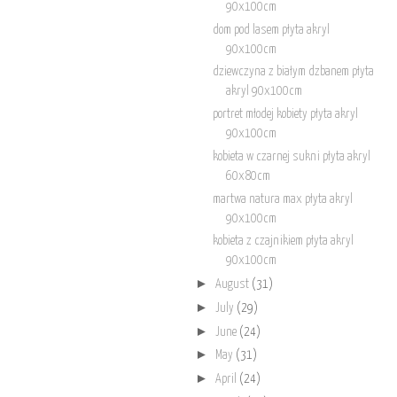
90x100cm
dom pod lasem płyta akryl
90x100cm
dziewczyna z białym dzbanem płyta
akryl 90x100cm
portret młodej kobiety płyta akryl
90x100cm
kobieta w czarnej sukni płyta akryl
60x80cm
martwa natura max płyta akryl
90x100cm
kobieta z czajnikiem płyta akryl
90x100cm
►
August
(31)
►
July
(29)
►
June
(24)
►
May
(31)
►
April
(24)