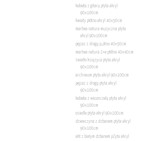
kobieta z gitarą płyta akryl
90x100cm
kwiaty płótno akryl 40x50cm
martwa natura muzyczna płyta
akryl 90x100cm
pejzaż z drogą p„ótno 40x50cm
martwa natura 2+e płótno 40x40cm
światło księżyca płyta akryl
90x100cm
archiwum płyta akryl 90x100cm
pejzaż z drogą płyta akryl
90x100cm
kobieta z wio;onczelą płyta akryl
90x100cm
osiedle płyta akryl 90x100cm
dziewczyna z dzbanem płyta akryl
90x100cm
akt z białym dzbanem pŻyta akryl