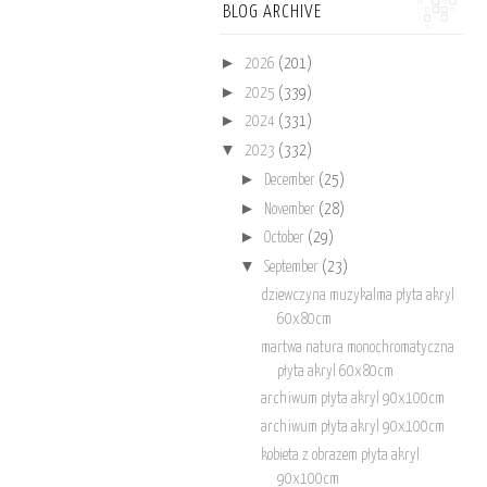
BLOG ARCHIVE
►
2026
(201)
►
2025
(339)
►
2024
(331)
▼
2023
(332)
►
December
(25)
►
November
(28)
►
October
(29)
▼
September
(23)
dziewczyna muzykalma płyta akryl
60x80cm
martwa natura monochromatyczna
płyta akryl 60x80cm
archiwum płyta akryl 90x100cm
archiwum płyta akryl 90x100cm
kobieta z obrazem płyta akryl
90x100cm