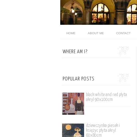
HOME
ABOUT ME
CONTACT
WHERE AM I?
POPULAR POSTS
black white and red płyta
akryl 90x100cm
dziewczynka piesek i
księżyc płyta akryl
60x80cm