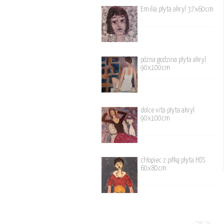
Emilia płyta akryl 37x60cm
póżna godzina płyta akryl
90x100cm
dolce vita płyta akryl
90x100cm
chłopiec z piłką płyta HDS
60x80cm