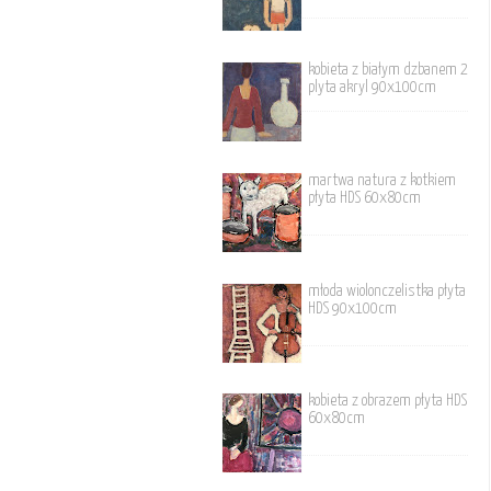
kobieta z białym dzbanem 2
plyta akryl 90x100cm
martwa natura z kotkiem
płyta HDS 60x80cm
młoda wiolonczelistka płyta
HDS 90x100cm
kobieta z obrazem płyta HDS
60x80cm