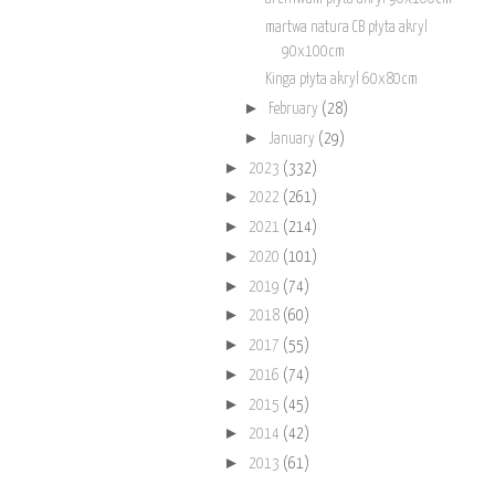
martwa natura CB płyta akryl
90x100cm
Kinga płyta akryl 60x80cm
►
February
(28)
►
January
(29)
►
2023
(332)
►
2022
(261)
►
2021
(214)
►
2020
(101)
►
2019
(74)
►
2018
(60)
►
2017
(55)
►
2016
(74)
►
2015
(45)
►
2014
(42)
►
2013
(61)