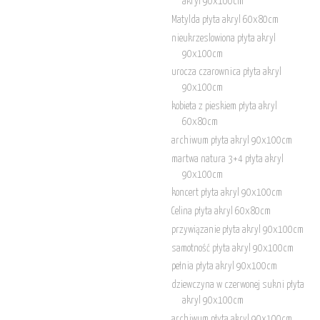
akryl 90x100cm
Matylda płyta akryl 60x80cm
nieukrzeslowiona płyta akryl
90x100cm
urocza czarownica płyta akryl
90x100cm
kobieta z pieskiem płyta akryl
60x80cm
archiwum płyta akryl 90x100cm
martwa natura 3+4 płyta akryl
90x100cm
koncert płyta akryl 90x100cm
Celina płyta akryl 60x80cm
przywiązanie płyta akryl 90x100cm
samotność płyta akryl 90x100cm
pełnia płyta akryl 90x100cm
dziewczyna w czerwonej sukni płyta
akryl 90x100cm
archiwum płyta akryl 90x100cm