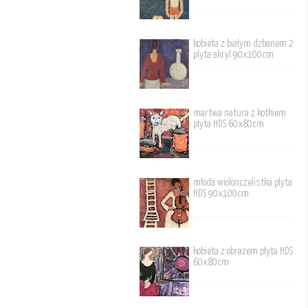
kobieta z białym dzbanem 2
plyta akryl 90x100cm
martwa natura z kotkiem
płyta HDS 60x80cm
młoda wiolonczelistka płyta
HDS 90x100cm
kobieta z obrazem płyta HDS
60x80cm