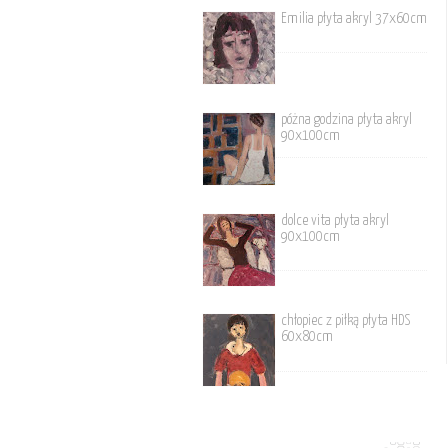
Emilia płyta akryl 37x60cm
póżna godzina płyta akryl
90x100cm
dolce vita płyta akryl
90x100cm
chłopiec z piłką płyta HDS
60x80cm