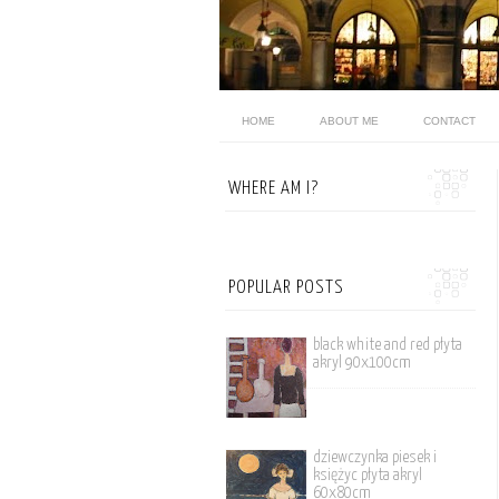
HOME
ABOUT ME
CONTACT
WHERE AM I?
POPULAR POSTS
black white and red płyta
akryl 90x100cm
dziewczynka piesek i
księżyc płyta akryl
60x80cm