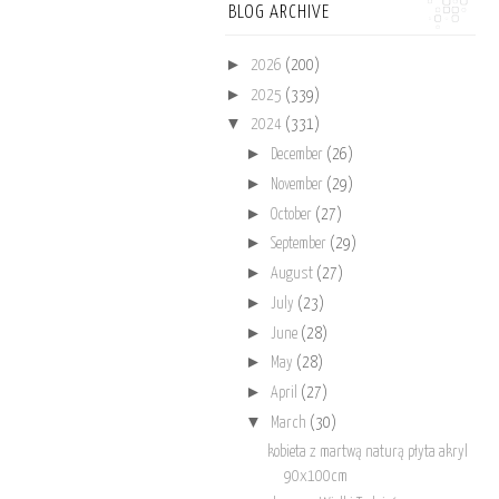
BLOG ARCHIVE
►
2026
(200)
►
2025
(339)
▼
2024
(331)
►
December
(26)
►
November
(29)
►
October
(27)
►
September
(29)
►
August
(27)
►
July
(23)
►
June
(28)
►
May
(28)
►
April
(27)
▼
March
(30)
kobieta z martwą naturą płyta akryl
90x100cm