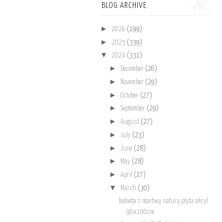
BLOG ARCHIVE
►
2026
(199)
►
2025
(339)
▼
2024
(331)
►
December
(26)
►
November
(29)
►
October
(27)
►
September
(29)
►
August
(27)
►
July
(23)
►
June
(28)
►
May
(28)
►
April
(27)
▼
March
(30)
kobieta z martwą naturą płyta akryl
90x100cm