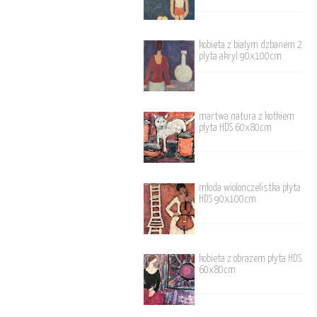
kobieta z białym dzbanem 2
plyta akryl 90x100cm
martwa natura z kotkiem
płyta HDS 60x80cm
młoda wiolonczelistka płyta
HDS 90x100cm
kobieta z obrazem płyta HDS
60x80cm