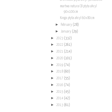
martwa natura CB płyta akryl
90x100cm
Kinga płyta akryl 60x80cm
►
February
(28)
►
January
(29)
►
2023
(332)
►
2022
(261)
►
2021
(214)
►
2020
(101)
►
2019
(74)
►
2018
(60)
►
2017
(55)
►
2016
(74)
►
2015
(45)
►
2014
(42)
►
2013
(61)