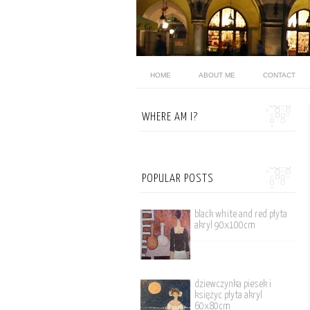
HOME
ABOUT ME
CONTACT
WHERE AM I?
POPULAR POSTS
black white and red płyta
akryl 90x100cm
dziewczynka piesek i
księżyc płyta akryl
60x80cm