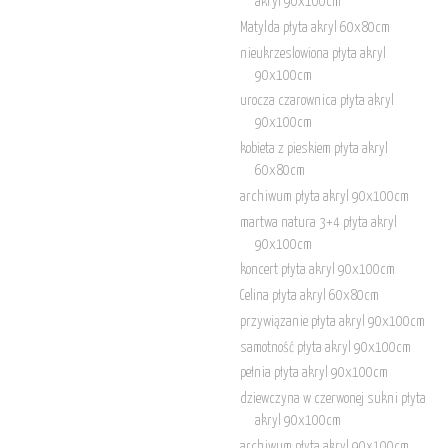
akryl 90x100cm
Matylda płyta akryl 60x80cm
nieukrzeslowiona płyta akryl
90x100cm
urocza czarownica płyta akryl
90x100cm
kobieta z pieskiem płyta akryl
60x80cm
archiwum płyta akryl 90x100cm
martwa natura 3+4 płyta akryl
90x100cm
koncert płyta akryl 90x100cm
Celina płyta akryl 60x80cm
przywiązanie płyta akryl 90x100cm
samotność płyta akryl 90x100cm
pełnia płyta akryl 90x100cm
dziewczyna w czerwonej sukni płyta
akryl 90x100cm
archiwum płyta akryl 90x100cm