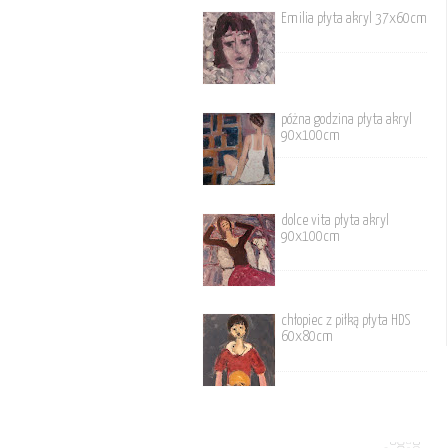
Emilia płyta akryl 37x60cm
póżna godzina płyta akryl
90x100cm
dolce vita płyta akryl
90x100cm
chłopiec z piłką płyta HDS
60x80cm