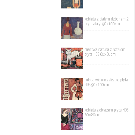
kobieta z białym dzbanem 2
plyta akryl 90x100cm
martwa natura z kotkiem
płyta HDS 60x80cm
młoda wiolonczelistka płyta
HDS 90x100cm
kobieta z obrazem płyta HDS
60x80cm