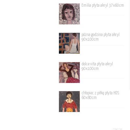
Emilia płyta akryl 37x60cm
póżna godzina płyta akryl
90x100cm
dolce vita płyta akryl
90x100cm
chłopiec z piłką płyta HDS
60x80cm