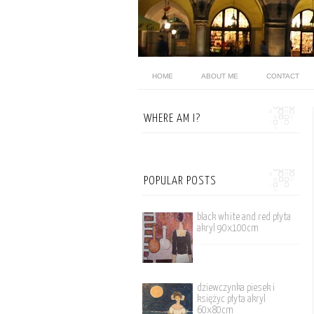
HOME
ABOUT ME
CONTACT
WHERE AM I?
POPULAR POSTS
black white and red płyta
akryl 90x100cm
dziewczynka piesek i
księżyc płyta akryl
60x80cm