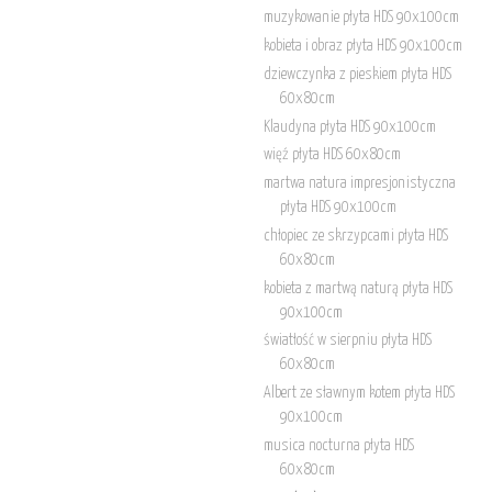
muzykowanie płyta HDS 90x100cm
kobieta i obraz płyta HDS 90x100cm
dziewczynka z pieskiem płyta HDS
60x80cm
Klaudyna płyta HDS 90x100cm
więź płyta HDS 60x80cm
martwa natura impresjonistyczna
płyta HDS 90x100cm
chłopiec ze skrzypcami płyta HDS
60x80cm
kobieta z martwą naturą płyta HDS
90x100cm
światłość w sierpniu płyta HDS
60x80cm
Albert ze sławnym kotem płyta HDS
90x100cm
musica nocturna płyta HDS
60x80cm