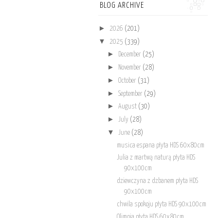
BLOG ARCHIVE
►
2026
(201)
▼
2025
(339)
►
December
(25)
►
November
(28)
►
October
(31)
►
September
(29)
►
August
(30)
►
July
(28)
▼
June
(28)
musica espana płyta HDS 60x80cm
Julia z martwą naturą płyta HDS
90x100cm
dziewczyna z dzbanem płyta HDS
90x100cm
chwila spokoju płyta HDS 90x100cm
Olimpia płyta HDS 60x80cm