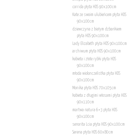
corrida płyta HDS 90x100cm
Kate ze swoim ulubieńcem płyta HDS
90x100cm
dziewczyna z białym dzbankiem
płyta HDS 90x100cm
Lady Elizabeth płyta HDS 90x100cm
archiwum płyta HDS 90x100cm
kobieta i złote rybki płyta HDS
90x100cm
młoda wiolonczelistka płyta HDS
90x100cm
Monika płyta HDS 70x105cm
kobieta z długimi włosami płyta HDS
90x110cm
martwa natura 6+3 płyta HDS
90x100cm
senorita Lcia płyta HDS 90x100cm
Serena płyta HDS 60x80cm