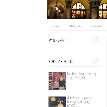
HOME
ABOUT ME
CONTACT
WHERE AM I?
POPULAR POSTS
black white and red płyta
akryl 90x100cm
dziewczynka piesek i
księżyc płyta akryl
60x80cm