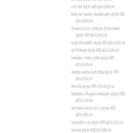
corrida płyta HDS 90x100cm
Kate ze swoim ulubieńcem płyta HDS
90x100cm
dziewczyna z białym dzbankiem
płyta HDS 90x100cm
Lady Elizabeth płyta HDS 90x100cm
archiwum płyta HDS 90x100cm
kobieta i złote rybki płyta HDS
90x100cm
młoda wiolonczelistka płyta HDS
90x100cm
Monika płyta HDS 70x105cm
kobieta z długimi włosami płyta HDS
90x110cm
martwa natura 6+3 płyta HDS
90x100cm
senorita Lcia płyta HDS 90x100cm
Serena płyta HDS 60x80cm