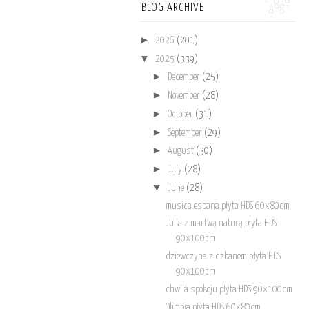
BLOG ARCHIVE
►
2026
(201)
▼
2025
(339)
►
December
(25)
►
November
(28)
►
October
(31)
►
September
(29)
►
August
(30)
►
July
(28)
▼
June
(28)
musica espana płyta HDS 60x80cm
Julia z martwą naturą płyta HDS
90x100cm
dziewczyna z dzbanem płyta HDS
90x100cm
chwila spokoju płyta HDS 90x100cm
Olimpia płyta HDS 60x80cm