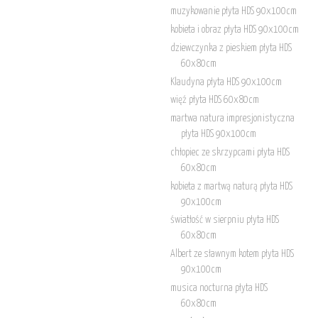
muzykowanie płyta HDS 90x100cm
kobieta i obraz płyta HDS 90x100cm
dziewczynka z pieskiem płyta HDS
60x80cm
Klaudyna płyta HDS 90x100cm
więź płyta HDS 60x80cm
martwa natura impresjonistyczna
płyta HDS 90x100cm
chłopiec ze skrzypcami płyta HDS
60x80cm
kobieta z martwą naturą płyta HDS
90x100cm
światłość w sierpniu płyta HDS
60x80cm
Albert ze sławnym kotem płyta HDS
90x100cm
musica nocturna płyta HDS
60x80cm