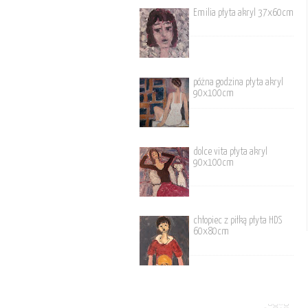
Emilia płyta akryl 37x60cm
póżna godzina płyta akryl
90x100cm
dolce vita płyta akryl
90x100cm
chłopiec z piłką płyta HDS
60x80cm