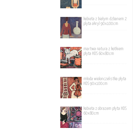
kobieta z białym dzbanem 2
plyta akryl 90x100cm
martwa natura z kotkiem
płyta HDS 60x80cm
młoda wiolonczelistka płyta
HDS 90x100cm
kobieta z obrazem płyta HDS
60x80cm