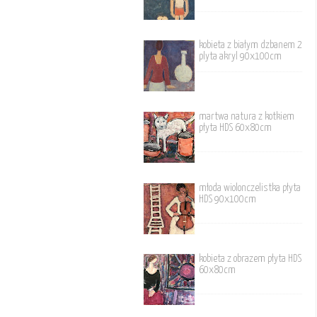
kobieta z białym dzbanem 2
plyta akryl 90x100cm
martwa natura z kotkiem
płyta HDS 60x80cm
młoda wiolonczelistka płyta
HDS 90x100cm
kobieta z obrazem płyta HDS
60x80cm