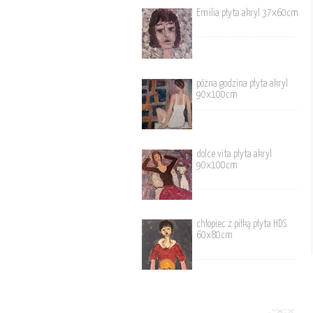
Emilia płyta akryl 37x60cm
póżna godzina płyta akryl
90x100cm
dolce vita płyta akryl
90x100cm
chłopiec z piłką płyta HDS
60x80cm