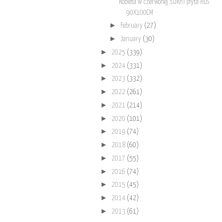
kobieta w czerwonej sukni płyta HDS
90X100CM
►
February
(27)
►
January
(30)
►
2025
(339)
►
2024
(331)
►
2023
(332)
►
2022
(261)
►
2021
(214)
►
2020
(101)
►
2019
(74)
►
2018
(60)
►
2017
(55)
►
2016
(74)
►
2015
(45)
►
2014
(42)
►
2013
(61)