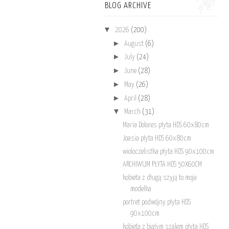
BLOG ARCHIVE
▼
2026
(200)
►
August
(6)
►
July
(24)
►
June
(28)
►
May
(26)
►
April
(28)
▼
March
(31)
Maria Dolores płyta HDS 60x80cm
Joasia płyta HDS 60x80cm
wioloczelistka płyta HDS 90x100cm
ARCHIWUM PŁYTA HDS 50X60CM
kobieta z długą szyją to moja
modelka
portret podwójny płyta HDS
90x100cm
kobieta z białym szalem płyta HDS