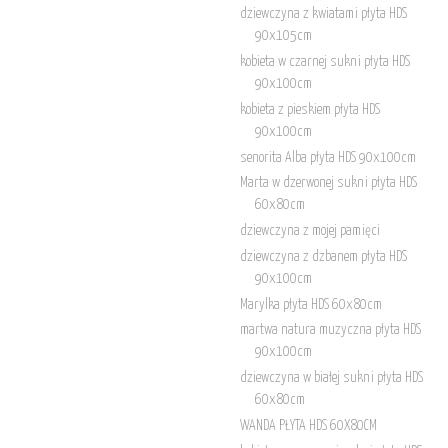
dziewczyna z kwiatami płyta HDS
90x105cm
kobieta w czarnej sukni płyta HDS
90x100cm
kobieta z pieskiem płyta HDS
90x100cm
senorita Alba płyta HDS 90x100cm
Marta w dzerwonej sukni płyta HDS
60x80cm
dziewczyna z mojej pamięci
dziewczyna z dzbanem płyta HDS
90x100cm
Marylka płyta HDS 60x80cm
martwa natura muzyczna płyta HDS
90x100cm
dziewczyna w białej sukni płyta HDS
60x80cm
WANDA PŁYTA HDS 60X80CM