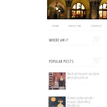
HOME
ABOUT ME
CONTACT
WHERE AM I?
POPULAR POSTS
black white and red płyta
akryl 90x100cm
dziewczynka piesek i
księżyc płyta akryl
60x80cm