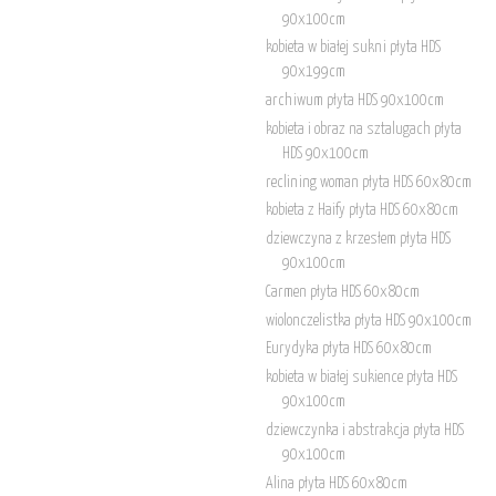
90x100cm
kobieta w białej sukni płyta HDS
90x199cm
archiwum płyta HDS 90x100cm
kobieta i obraz na sztalugach płyta
HDS 90x100cm
reclining woman płyta HDS 60x80cm
kobieta z Haify płyta HDS 60x80cm
dziewczyna z krzesłem płyta HDS
90x100cm
Carmen płyta HDS 60x80cm
wiolonczelistka płyta HDS 90x100cm
Eurydyka płyta HDS 60x80cm
kobieta w białej sukience płyta HDS
90x100cm
dziewczynka i abstrakcja płyta HDS
90x100cm
Alina płyta HDS 60x80cm