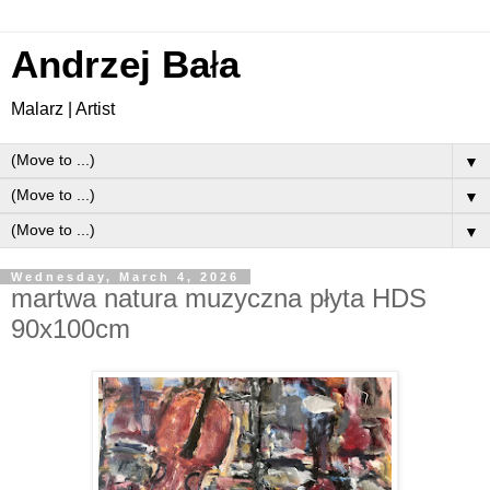
Andrzej Ba
ł
a
Malarz | Artist
▼
▼
▼
Wednesday, March 4, 2026
martwa natura muzyczna płyta HDS
90x100cm