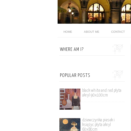
HOME
ABOUT ME
CONTACT
WHERE AM I?
POPULAR POSTS
black white and red płyta
akryl 90x100cm
dziewczynka piesek i
księżyc płyta akryl
60x80cm