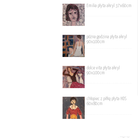
Emilia płyta akryl 37x60cm
póżna godzina płyta akryl
90x100cm
dolce vita płyta akryl
90x100cm
chłopiec z piłką płyta HDS
60x80cm