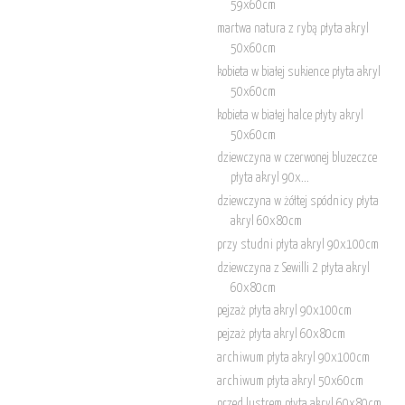
59x60cm
martwa natura z rybą płyta akryl
50x60cm
kobieta w białej sukience płyta akryl
50x60cm
kobieta w białej halce płyty akryl
50x60cm
dziewczyna w czerwonej bluzeczce
płyta akryl 90x...
dziewczyna w żółtej spódnicy płyta
akryl 60x80cm
przy studni płyta akryl 90x100cm
dziewczyna z Sewilli 2 płyta akryl
60x80cm
pejzaż płyta akryl 90x100cm
pejzaż płyta akryl 60x80cm
archiwum płyta akryl 90x100cm
archiwum płyta akryl 50x60cm
przed lustrem płyta akryl 60x80cm