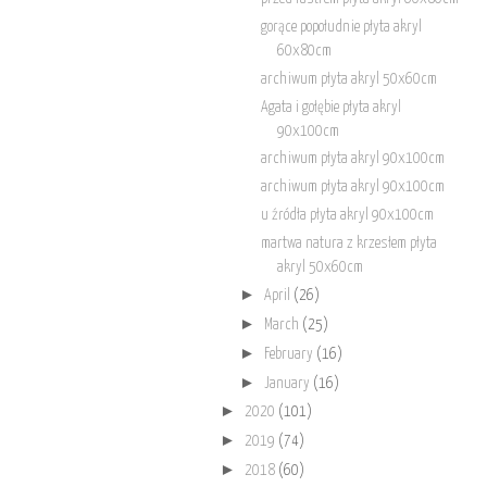
gorące popołudnie płyta akryl
60x80cm
archiwum płyta akryl 50x60cm
Agata i gołębie płyta akryl
90x100cm
archiwum płyta akryl 90x100cm
archiwum płyta akryl 90x100cm
u źródła płyta akryl 90x100cm
martwa natura z krzesłem płyta
akryl 50x60cm
►
April
(26)
►
March
(25)
►
February
(16)
►
January
(16)
►
2020
(101)
►
2019
(74)
►
2018
(60)