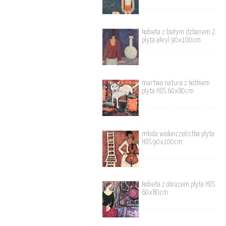
kobieta z białym dzbanem 2
plyta akryl 90x100cm
martwa natura z kotkiem
płyta HDS 60x80cm
młoda wiolonczelistka płyta
HDS 90x100cm
kobieta z obrazem płyta HDS
60x80cm