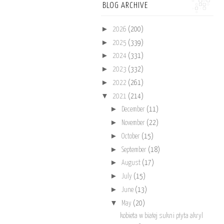
BLOG ARCHIVE
►
2026
(200)
►
2025
(339)
►
2024
(331)
►
2023
(332)
►
2022
(261)
▼
2021
(214)
►
December
(11)
►
November
(22)
►
October
(15)
►
September
(18)
►
August
(17)
►
July
(15)
►
June
(13)
▼
May
(20)
kobieta w białej sukni płyta akryl