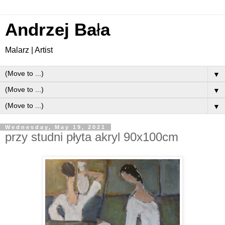
Andrzej Ba
ł
a
Malarz | Artist
▼
▼
▼
Wednesday, May 19, 2021
przy studni płyta akryl 90x100cm