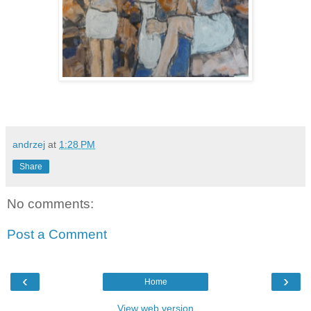
andrzej
at
1:28 PM
Share
No comments:
Post a Comment
‹
›
Home
View web version