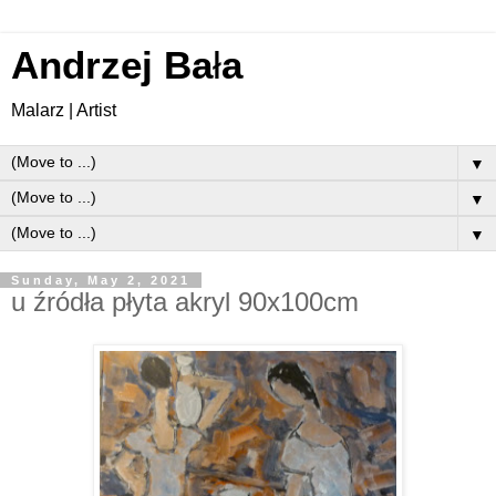
Andrzej Ba
ł
a
Malarz | Artist
▼
▼
▼
Sunday, May 2, 2021
u źródła płyta akryl 90x100cm